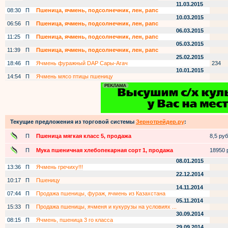
11.03.2015
08:30
П
Пшеница, ячмень, подсолнечник, лен, рапс
10.03.2015
06:56
П
Пшеница, ячмень, подсолнечник, лен, рапс
06.03.2015
11:25
П
Пшеница, ячмень, подсолнечник, лен, рапс
05.03.2015
11:39
П
Пшеница, ячмень, подсолнечник, лен, рапс
25.02.2015
18:46
П
Ячмень фуражный DAP Сары-Агач
234
10.01.2015
14:54
П
Ячмень мясо птицы пшеницу
Текущие предложения из торговой системы
Зернотрейдер.ру
:
П
Пшеница мягкая класс 5, продажа
8,5 руб.
П
Мука пшеничная хлебопекарная сорт 1, продажа
18950 р
08.01.2015
13:36
П
Ячмень гречиху!!!
22.12.2014
10:17
П
Пшеницу
14.11.2014
07:44
П
Продажа пшеницы, фураж, ячмень из Казахстана
05.11.2014
15:33
П
Продажа пшеницы, ячменя и кукурузы на условиях ...
30.09.2014
08:15
П
Ячмень, пшеница 3 го класса
29.09.2014