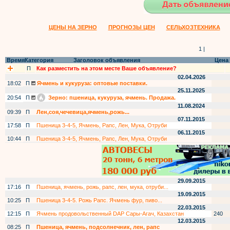
ЦЕНЫ НА ЗЕРНО
ПРОГНОЗЫ ЦЕН
СЕЛЬХОЗТЕХНИКА
1 |
Время
Категория
Заголовок объявления
Цена
П
Как разместить на этом месте Ваше объявление?
02.04.2026
18:02
П
Ячмень и кукуруза: оптовые поставки.
25.11.2025
20:54
П
Зерно: пшеница, кукуруза, ячмень. Продажа.
11.08.2024
09:39
П
Лен,соя,чечевица,ячмень,рожь...
07.11.2015
17:58
П
Пшеница 3-4-5, Ячмень, Рапс, Лен, Мука, Отруби
06.11.2015
10:44
П
Пшеница 3-4-5, Ячмень, Рапс, Лен, Мука, Отруби
29.09.2015
17:16
П
Пшеница, ячмень, рожь, рапс, лен, мука, отруби...
19.09.2015
10:25
П
Пшеница 3-4-5. Рожь Рапс. Ячмень фур, пиво...
22.03.2015
12:15
П
Ячмень продовольственный DAP Сары-Агач, Казахстан
240
12.03.2015
08:25
П
Пшеница, ячмень, подсолнечник, лен, рапс