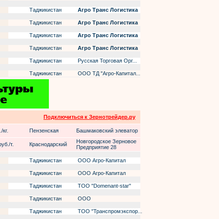
Таджикистан
Агро Транс Логистика
Таджикистан
Агро Транс Логистика
Таджикистан
Агро Транс Логистика
Таджикистан
Агро Транс Логистика
Таджикистан
Русская Торговая Орг...
Таджикистан
ООО ТД "Агро-Капитал...
Подключиться к Зернотрейдер.ру
/кг.
Пензенская
Башмаковский элеватор
Новгородское Зерновое
уб./т.
Краснодарский
Предприятие 28
Таджикистан
ООО Агро-Капитал
Таджикистан
ООО Агро-Капитал
Таджикистан
ТОО "Domenant-star"
Таджикистан
ООО
Таджикистан
ТОО "Транспромэкспор...