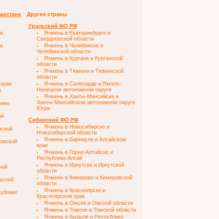
захстане
Другие страны
Уральский ФО РФ
 и
Ячмень в Екатеринбурге и
Свердловской области
ке
Ячмень в Челябинске и
Челябинской области
Ячмень в Кургане и Курганской
области
Ячмень в Тюмени и Тюменской
области
 крае
Ячмень в Салехарде и Ямало-
Ненецком автономном округе
й
Ячмень в Ханты-Мансийске и
Ханты-Мансийском автономном округе
лике
Югра
ой
Сибирский ФО РФ
Ячмень в Новосибирске и
вской
Новосибирской области
Ячмень в Барнауле и Алтайском
новской
крае
Ячмень в Горно-Алтайске и
Республике Алтай
Ячмень в Иркутске и Иркутской
кой
области
Ячмень в Кемерово и Кемеровской
шской
области
Ячмень в Красноярске и
публике
Красноярском крае
Ячмень в Омске и Омской области
Ячмень в Томске и Томской области
Ячмень в Кызыле и Республике