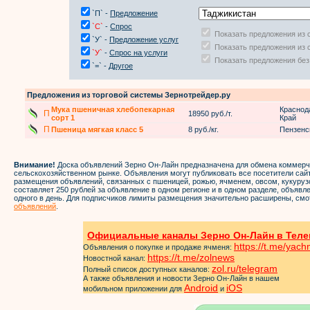
`П` -
Предложение
`С`
-
Спрос
Показать предложения из 
`У` -
Предложение услуг
Показать предложения из 
`У`
-
Спрос на услуги
Показать предложения без
`=` -
Другое
Предложения из торговой системы Зернотрейдер.ру
Мука пшеничная хлебопекарная
Краснод
П
18950 руб./т.
сорт 1
Край
П
Пшеница мягкая класс 5
8 руб./кг.
Пензенс
Внимание!
Доска объявлений Зерно Он-Лайн предназначена для обмена коммер
сельскохозяйственном рынке. Объявления могут публиковать все посетители са
размещения объявлений, связанных с пшеницей, рожью, ячменем, овсом, кукуруз
составляет 250 рублей за объявление в одном регионе и в одном разделе, объяв
одного в день. Для подписчиков лимиты размещения значительно расширены, смо
объявлений
.
Официальные каналы Зерно Он-Лайн в Теле
https://t.me/yac
Объявления о покупке и продаже ячменя:
https://t.me/zol
news
Новостной канал:
zol.ru/telegram
Полный список доступных каналов:
А также объявления и новости Зерно Он-Лайн в нашем
Android
iOS
мобильном приложении для
и