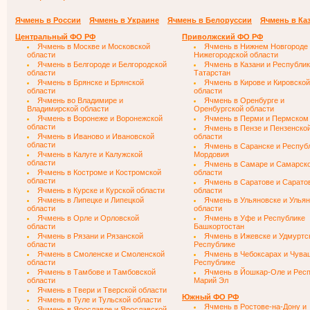
Ячмень в России
Ячмень в Украине
Ячмень в Белоруссии
Ячмень в Ка
Центральный ФО РФ
Приволжский ФО РФ
Ячмень в Москве и Московской
Ячмень в Нижнем Новгороде
области
Нижегородской области
Ячмень в Белгороде и Белгородской
Ячмень в Казани и Республи
области
Татарстан
Ячмень в Брянске и Брянской
Ячмень в Кирове и Кировской
области
области
Ячмень во Владимире и
Ячмень в Оренбурге и
Владимирской области
Оренбургской области
Ячмень в Воронеже и Воронежской
Ячмень в Перми и Пермском
области
Ячмень в Пензе и Пензенско
Ячмень в Иваново и Ивановской
области
области
Ячмень в Саранске и Респуб
Ячмень в Калуге и Калужской
Мордовия
области
Ячмень в Самаре и Самарск
Ячмень в Костроме и Костромской
области
области
Ячмень в Саратове и Сарато
Ячмень в Курске и Курской области
области
Ячмень в Липецке и Липецкой
Ячмень в Ульяновске и Улья
области
области
Ячмень в Орле и Орловской
Ячмень в Уфе и Республике
области
Башкортостан
Ячмень в Рязани и Рязанской
Ячмень в Ижевске и Удмуртс
области
Республике
Ячмень в Смоленске и Смоленской
Ячмень в Чебоксарах и Чува
области
Республике
Ячмень в Тамбове и Тамбовской
Ячмень в Йошкар-Оле и Рес
области
Марий Эл
Ячмень в Твери и Тверской области
Южный ФО РФ
Ячмень в Туле и Тульской области
Ячмень в Ростове-на-Дону и
Ячмень в Ярославле и Ярославской