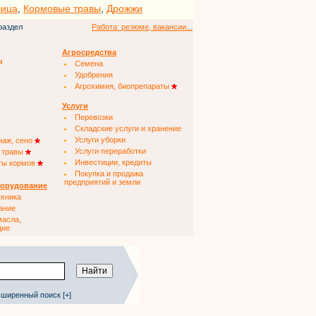
чица
,
Кормовые травы
,
Дрожжи
раздел
Работа: резюме, вакансии...
Агросредства
м
Семена
Удобрения
Агрохимия, биопрепараты
Услуги
Перевозки
Складские услуги и хранение
Услуги уборки
наж, сено
Услуги переработки
 травы
Инвестиции, кредиты
ты кормов
Покупка и продажа
предприятий и земли
борудование
ехника
ание
масла,
щие
ширенный поиск [+]