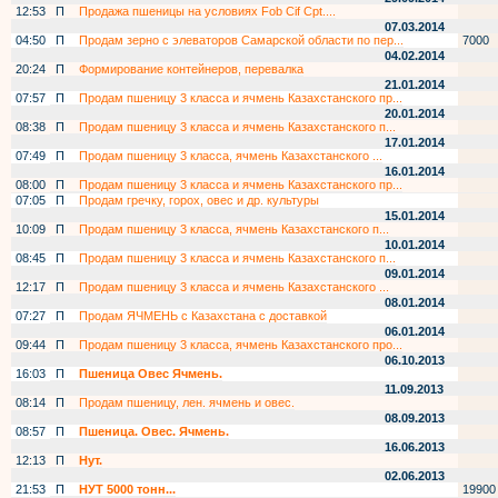
12:53
П
Продажа пшеницы на условиях Fob Cif Cpt....
07.03.2014
04:50
П
Продам зерно с элеваторов Самарской области по пер...
7000
04.02.2014
20:24
П
Формирование контейнеров, перевалка
21.01.2014
07:57
П
Продам пшеницу 3 класса и ячмень Казахстанского пр...
20.01.2014
08:38
П
Продам пшеницу 3 класса и ячмень Казахстанского п...
17.01.2014
07:49
П
Продам пшеницу 3 класса, ячмень Казахстанского ...
16.01.2014
08:00
П
Продам пшеницу 3 класса и ячмень Казахстанского пр...
07:05
П
Продам гречку, горох, овес и др. культуры
15.01.2014
10:09
П
Продам пшеницу 3 класса, ячмень Казахстанского п...
10.01.2014
08:45
П
Продам пшеницу 3 класса и ячмень Казахстанского п...
09.01.2014
12:17
П
Продам пшеницу 3 класса и ячмень Казахстанского ...
08.01.2014
07:27
П
Продам ЯЧМЕНЬ с Казахстана с доставкой
06.01.2014
09:44
П
Продам пшеницу 3 класса, ячмень Казахстанского про...
06.10.2013
16:03
П
Пшеница Овес Ячмень.
11.09.2013
08:14
П
Продам пшеницу, лен. ячмень и овес.
08.09.2013
08:57
П
Пшеница. Овес. Ячмень.
16.06.2013
12:13
П
Нут.
02.06.2013
21:53
П
НУТ 5000 тонн...
19900