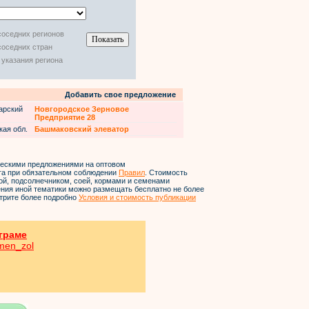
соседних регионов
соседних стран
 указания региона
Добавить свое предложение
арский
Новгородское Зерновое
Предприятие 28
кая обл.
Башмаковский элеватор
ческими предложениями на оптовом
йта при обязательном соблюдении
Правил
. Стоимость
ой, подсолнечником, соей, кормами и семенами
ления иной тематики можно размещать бесплатно не более
трите более подробно
Условия и стоимость публикации
граме
hmen_zol