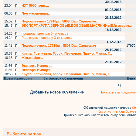
30.05.2013
23:04
П
НУТ 5000 тонн....
01.02.2013
06:36
П
Лен масличный..
23.12.2012
15:52
П
Подсолнечник 17910р/т. 580$. Dap Сары-агач..
15:47
П
ЭКСПОРТ.КРУПА.ЗЕРНОВЫЕ.БОБОВЫЕ.МАСЛИЧНЫЕ.(в ассорт...
18.12.2012
14:25
П
продажа пшеницы 3-го класса
14:24
П
Реализуем пшеницу 3-го класса
11.12.2012
11:41
П
Подсолнечник. 17910р/т. 580$ Dap Сары-агач
17970
28.10.2012
10:37
П
Крупа: Гречневая, Горох, Перловая, Пшено, Манка, Г...
10:15
П
Жмых Шрот..
21.10.2012
11:56
П
Экспорт. Импорт...
11:56
П
Экспорт. Импорт..
10:58
П
Крупа: Гречневая, Горох, Перловая, Пшено, Манка, Г...
Время
Категория
Заголовок объявления
Цена
1 |
Добавить
новое объявление
Показать эти предложе
се
Объявлений на доске - вчера /
Как очистить кэш брауз
Примечание: жирным текстом выделены объяв
Выберите регион