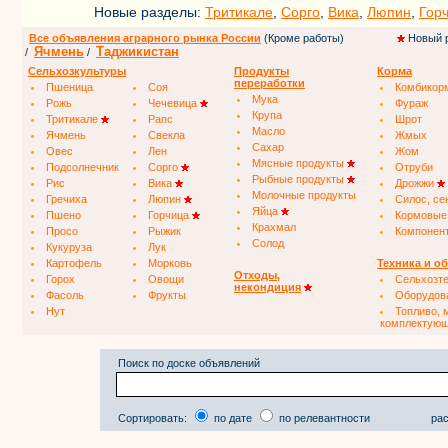
Новые разделы:
Тритикале
,
Сорго
,
Вика
,
Люпин
,
Гор
Все объявления аграрного рынка России
(Кроме работы)
Новый 
Ячмень
Таджикистан
/
/
Сельхозкультуры
Продукты
Корма
переработки
Пшеница
Соя
Комбикор
Мука
Рожь
Чечевица
Фураж
Крупа
Тритикале
Рапс
Шрот
Масло
Ячмень
Свекла
Жмых
Сахар
Овес
Лен
Жом
Мясные продукты
Подсолнечник
Сорго
Отруби
Рыбные продукты
Рис
Вика
Дрожжи
Молочные продукты
Гречиха
Люпин
Силос, се
Яйца
Пшено
Горчица
Кормовые
Крахмал
Просо
Рыжик
Компонен
Солод
Кукуруза
Лук
Картофель
Морковь
Техника и о
Отходы,
Горох
Овощи
Сельхозт
некондиция
Фасоль
Фрукты
Оборудов
Нут
Топливо, 
комплектую
Поиск по доске объявлений
Сортировать:
по дате
по релевантности
рас