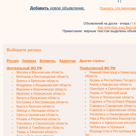
1 |
Добавить
новое объявление
Показать эти предложе
се
Объявлений на доске - вчера /
Как очистить кэш брауз
Примечание: жирным текстом выделены объяв
Выберите регион
Россия
Украина
Беларусь
Казахстан
Другие страны
Центральный ФО РФ
Приволжский ФО РФ
Москва и Московская область
Нижний Новгород и Нижегоро
область
Белгород и Белгородская область
Казань и Республика Татарст
Брянск и Брянская область
Киров и Кировская область
Владимир и Владимирская область
Оренбург и Оренбургская об
Воронеж и Воронежская область
Пермь и Пермский край
Иваново и Ивановская область
Пенза и Пензенская область
Калуга и Калужская область
Саранск и Республика Мордо
Кострома и Костромская область
Самара и Самарская область
Курск и Курская область
Саратов и Саратовская обла
Липецк и Липецкая область
Ульяновск и Ульяновская обл
Орел и Орловская область
Уфа и Республика Башкортос
Рязань и Рязанская область
Ижевск и Удмуртская респуб
Смоленск и Смоленская область
Чебоксары и Чувашия
Тамбов и Тамбовская область
Йошкар-Ола и Республика М
Тверь и Тверская область
Эл