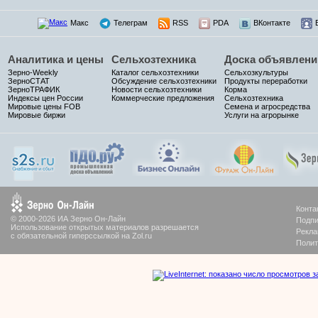
Макс
Телеграм
RSS
PDA
ВКонтакте
Аналитика и цены
Сельхозтехника
Доска объявлени
Зерно-Weekly
Каталог сельхозтехники
Сельхозкультуры
ЗерноСТАТ
Обсуждение сельхозтехники
Продукты переработки
ЗерноТРАФИК
Новости сельхозтехники
Корма
Индексы цен России
Коммерческие предложения
Сельхозтехника
Мировые цены FOB
Семена и агросредства
Мировые биржи
Услуги на агрорынке
Конта
© 2000-2026 ИА Зерно Он-Лайн
Подпи
Использование открытых материалов разрешается
Рекла
с обязательной гиперссылкой на Zol.ru
Полит