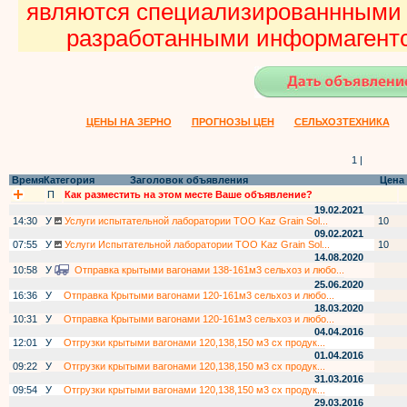
являются специализированнными 
разработанными информагентс
ЦЕНЫ НА ЗЕРНО
ПРОГНОЗЫ ЦЕН
СЕЛЬХОЗТЕХНИКА
1 |
Время
Категория
Заголовок объявления
Цена
П
Как разместить на этом месте Ваше объявление?
19.02.2021
14:30
У
Услуги испытательной лаборатории ТОО Kaz Grain Sol...
10
09.02.2021
07:55
У
Услуги Испытательной лаборатории ТОО Kaz Grain Sol...
10
14.08.2020
10:58
У
Отправка крытыми вагонами 138-161м3 сельхоз и любо...
25.06.2020
16:36
У
Отправка Крытыми вагонами 120-161м3 сельхоз и любо...
18.03.2020
10:31
У
Отправка Крытыми вагонами 120-161м3 сельхоз и любо...
04.04.2016
12:01
У
Отгрузки крытыми вагонами 120,138,150 м3 сх продук...
01.04.2016
09:22
У
Отгрузки крытыми вагонами 120,138,150 м3 сх продук...
31.03.2016
09:54
У
Отгрузки крытыми вагонами 120,138,150 м3 сх продук...
29.03.2016