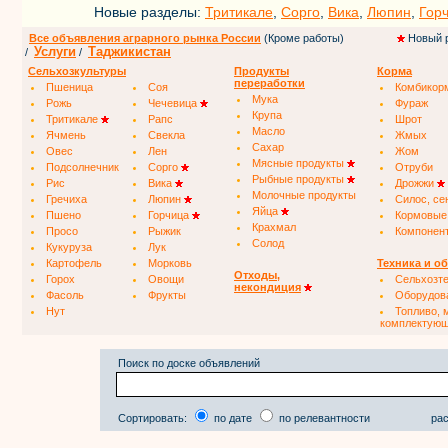
Новые разделы:
Тритикале
,
Сорго
,
Вика
,
Люпин
,
Гор
Все объявления аграрного рынка России
(Кроме работы)
Новый 
Услуги
Таджикистан
/
/
Сельхозкультуры
Продукты
Корма
переработки
Пшеница
Соя
Комбикор
Мука
Рожь
Чечевица
Фураж
Крупа
Тритикале
Рапс
Шрот
Масло
Ячмень
Свекла
Жмых
Сахар
Овес
Лен
Жом
Мясные продукты
Подсолнечник
Сорго
Отруби
Рыбные продукты
Рис
Вика
Дрожжи
Молочные продукты
Гречиха
Люпин
Силос, се
Яйца
Пшено
Горчица
Кормовые
Крахмал
Просо
Рыжик
Компонен
Солод
Кукуруза
Лук
Картофель
Морковь
Техника и о
Отходы,
Горох
Овощи
Сельхозт
некондиция
Фасоль
Фрукты
Оборудов
Нут
Топливо, 
комплектую
Поиск по доске объявлений
Сортировать:
по дате
по релевантности
рас