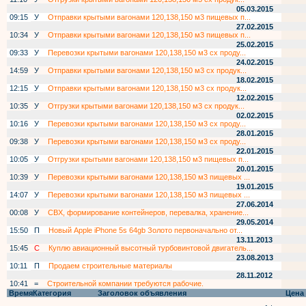
05.03.2015
09:15
У
Отправки крытыми вагонами 120,138,150 м3 пищевых п...
27.02.2015
10:34
У
Отправки крытыми вагонами 120,138,150 м3 пищевых п...
25.02.2015
09:33
У
Перевозки крытыми вагонами 120,138,150 м3 сх проду...
24.02.2015
14:59
У
Отправки крытыми вагонами 120,138,150 м3 сх продук...
18.02.2015
12:15
У
Отправки крытыми вагонами 120,138,150 м3 сх продук...
12.02.2015
10:35
У
Отгрузки крытыми вагонами 120,138,150 м3 сх продук...
02.02.2015
10:16
У
Перевозки крытыми вагонами 120,138,150 м3 сх проду...
28.01.2015
09:38
У
Перевозки крытыми вагонами 120,138,150 м3 сх проду...
22.01.2015
10:05
У
Отгрузки крытыми вагонами 120,138,150 м3 пищевых п...
20.01.2015
10:39
У
Перевозки крытыми вагонами 120,138,150 м3 пищевых ...
19.01.2015
14:07
У
Перевозки крытыми вагонами 120,138,150 м3 пищевых ...
27.06.2014
00:08
У
СВХ, формирование контейнеров, перевалка, хранение...
29.05.2014
15:50
П
Новый Apple iPhone 5s 64gb Золото первоначально от...
13.11.2013
15:45
С
Куплю авиационный высотный турбовинтовой двигатель...
23.08.2013
10:11
П
Продаем строительные материалы
28.11.2012
10:41
=
Строительной компании требуются рабочие.
Время
Категория
Заголовок объявления
Цена