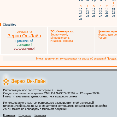
Пн
Вт
Ср
Чт
Пт
Сб
1
3
4
5
6
7
8
10
11
12
13
14
15
17
18
19
20
21
22
24
25
26
27
28
29
31
Classified
ZOL-Универсал:
Цены на зер
реклама на
Зерно-weekly
Индекс цен це
Зерно Он-Лайн
Мировые цены
России
престижно!
Индексы фрахта
выгодно !
эффективно!
Мука пшеничная, мука ржаная
на доске объявлений Продукто
Информационное агентство Зерно Он-Лайн.
Свидетельство о регистрации СМИ ИА №ФС77-31392 от 12 марта 2008 г.
Новости, аналитика, цены, статистика аграрного рынка.
Использование открытых материалов разрешается с обязательной
гиперссылкой на Zol.ru. Мнение авторов материалов, размещаемых на сайте
Zol.ru, может не совпадать с мнением редакции.
Контакты
Подписка
Реклама