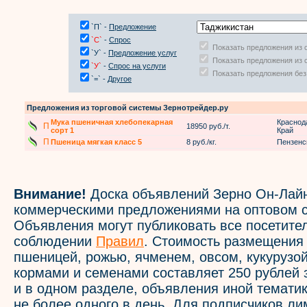
`П` -
Предложение
`С`
-
Спрос
Показать предложения из 
`У` -
Предложение услуг
Показать предложения из 
`У`
-
Спрос на услуги
Показать предложения без
`=` -
Другое
Предложения из торговой системы Зернотрейдер.ру
Мука пшеничная хлебопекарная
Краснод
П
18950 руб./т.
сорт 1
Край
П
Пшеница мягкая класс 5
8 руб./кг.
Пензенс
Внимание!
Доска объявлений Зерно Он-Лайн
коммерческими предложениями на оптовом с
Объявления могут публиковать все посетите
соблюдении
Правил
. Стоимость размещения
пшеницей, рожью, ячменем, овсом, кукурузой
кормами и семенами составляет 250 рублей 
и в одном разделе, объявления иной темати
не более одного в день. Для подписчиков л