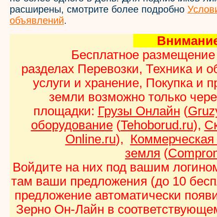
расширены, смотрите более подробно
Услов
объявлений
.
Вниман
Бесплатное размещение
разделах Перевозки, Техника и 
услуги и хранение, Покупка и 
земли возможно только чер
площадки:
Грузы Онлайн
(
Gruz
оборудование
(
Tehoborud.ru
),
С
Online.ru
),
Коммерческая
земля
(
Comprom
Войдите на них под вашим логино
там ваши предложения (до 10 беспл
предложение автоматически появи
Зерно Он-Лайн в соответствующе