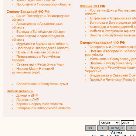
Тула и Тульская область
Ярославль и Ярославская область
Южный ФО РФ
Ростов-на-Дону и Ростовская
Северо-Западный ФО РФ
область
Санкт-Петербург и Ленинградская
Астрахань и Астраханская об
область
Волгоград и Волгоградская о
Архангельск и Архангельская
Краснодар и Краснодарский к
область
Майкоп и Республика Адыгея
Вологда и Вологодская область
Элиста и Республика Калмык
Калининград и Калиниградская
область
Северо-Кавказский ФО РФ
Мурманск и Мурманская область
Ставрополь и Ставропольски
Новгород и Новгородская область
Нальчик и Кабардино-Балкар
Псков и Псковская область
республика
Петрозаводск и Республика
Махачкала и Республика Даг
Карелия
Назрань и Республика Ингуш
Сыктывкар и Республика Коми
Черкесск и Республика Карач
Нарьян-Мар и Ненецкий
Черкессия
автономный округ
Владикавказ и Северная Осе
Грозный и Чеченская Респуб
Севастополь и Республика Крым
Новые регионы
Донецк и ДНР
Луганск и ЛНР
Херсон и Херсонская область
Запорожье и Запорожская область
Август