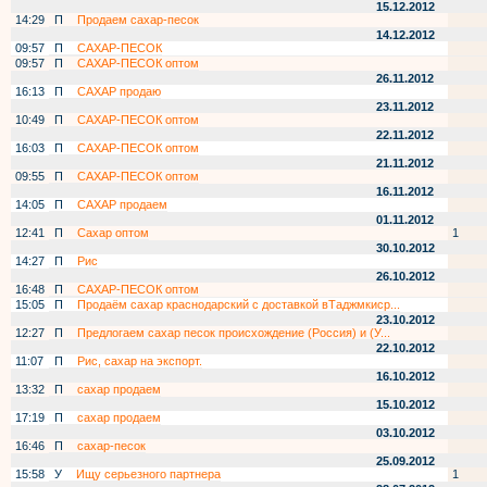
15.12.2012
14:29
П
Продаем сахар-песок
14.12.2012
09:57
П
САХАР-ПЕСОК
09:57
П
САХАР-ПЕСОК оптом
26.11.2012
16:13
П
САХАР продаю
23.11.2012
10:49
П
САХАР-ПЕСОК оптом
22.11.2012
16:03
П
САХАР-ПЕСОК оптом
21.11.2012
09:55
П
САХАР-ПЕСОК оптом
16.11.2012
14:05
П
САХАР продаем
01.11.2012
12:41
П
Сахар оптом
1
30.10.2012
14:27
П
Рис
26.10.2012
16:48
П
САХАР-ПЕСОК оптом
15:05
П
Продаём сахар краснодарский с доставкой вТаджмкиср...
23.10.2012
12:27
П
Предлогаем сахар песок происхождение (Россия) и (У...
22.10.2012
11:07
П
Рис, сахар на экспорт.
16.10.2012
13:32
П
сахар продаем
15.10.2012
17:19
П
сахар продаем
03.10.2012
16:46
П
сахар-песок
25.09.2012
15:58
У
Ищу серьезного партнера
1