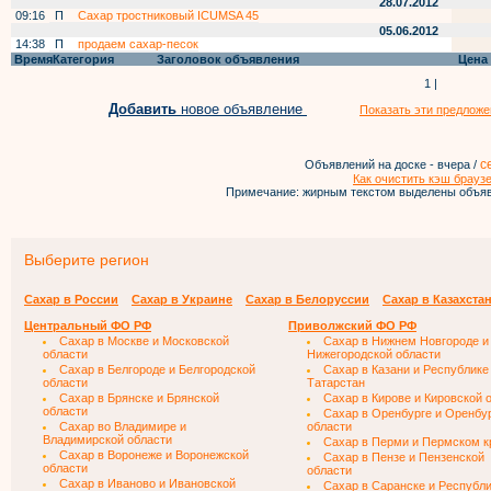
28.07.2012
09:16
П
Сахар тростниковый ICUMSA 45
05.06.2012
14:38
П
продаем сахар-песок
Время
Категория
Заголовок объявления
Цена
1 |
Добавить
новое объявление
Показать эти предложе
с
Объявлений на доске - вчера /
Как очистить кэш брауз
Примечание: жирным текстом выделены объяв
Выберите регион
Сахар в России
Сахар в Украине
Сахар в Белоруссии
Сахар в Казахста
Центральный ФО РФ
Приволжский ФО РФ
Сахар в Москве и Московской
Сахар в Нижнем Новгороде и
области
Нижегородской области
Сахар в Белгороде и Белгородской
Сахар в Казани и Республике
области
Татарстан
Сахар в Брянске и Брянской
Сахар в Кирове и Кировской 
области
Сахар в Оренбурге и Оренбу
Сахар во Владимире и
области
Владимирской области
Сахар в Перми и Пермском к
Сахар в Воронеже и Воронежской
Сахар в Пензе и Пензенской
области
области
Сахар в Иваново и Ивановской
Сахар в Саранске и Республ