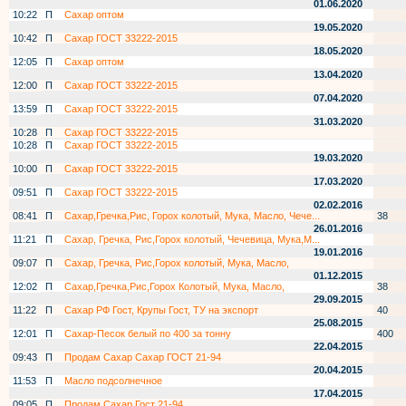
01.06.2020
10:22
П
Сахар оптом
19.05.2020
10:42
П
Сахар ГОСТ 33222-2015
18.05.2020
12:05
П
Сахар оптом
13.04.2020
12:00
П
Сахар ГОСТ 33222-2015
07.04.2020
13:59
П
Сахар ГОСТ 33222-2015
31.03.2020
10:28
П
Сахар ГОСТ 33222-2015
10:28
П
Сахар ГОСТ 33222-2015
19.03.2020
10:00
П
Сахар ГОСТ 33222-2015
17.03.2020
09:51
П
Сахар ГОСТ 33222-2015
02.02.2016
08:41
П
Сахар,Гречка,Рис, Горох колотый, Мука, Масло, Чече...
38
26.01.2016
11:21
П
Сахар, Гречка, Рис,Горох колотый, Чечевица, Мука,М...
19.01.2016
09:07
П
Сахар, Гречка, Рис,Горох колотый, Мука, Масло,
01.12.2015
12:02
П
Сахар,Гречка,Рис,Горох Колотый, Мука, Масло,
38
29.09.2015
11:22
П
Сахар РФ Гост, Крупы Гост, ТУ на экспорт
40
25.08.2015
12:01
П
Сахар-Песок белый по 400 за тонну
400
22.04.2015
09:43
П
Продам Сахар Сахар ГОСТ 21-94
20.04.2015
11:53
П
Масло подсолнечное
17.04.2015
09:05
П
Продам Сахар Гост 21-94