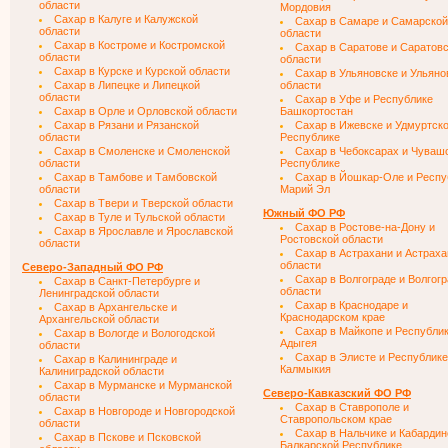
области
Мордовия
Сахар в Калуге и Калужской
Сахар в Самаре и Самарской
области
области
Сахар в Костроме и Костромской
Сахар в Саратове и Саратов
области
области
Сахар в Курске и Курской области
Сахар в Ульяновске и Ульяно
Сахар в Липецке и Липецкой
области
области
Сахар в Уфе и Республике
Сахар в Орле и Орловской области
Башкортостан
Сахар в Рязани и Рязанской
Сахар в Ижевске и Удмуртск
области
Республике
Сахар в Смоленске и Смоленской
Сахар в Чебоксарах и Чуваш
области
Республике
Сахар в Тамбове и Тамбовской
Сахар в Йошкар-Оле и Респу
области
Марий Эл
Сахар в Твери и Тверской области
Южный ФО РФ
Сахар в Туле и Тульской области
Сахар в Ростове-на-Дону и
Сахар в Ярославле и Ярославской
Ростовской области
области
Сахар в Астрахани и Астраха
области
Северо-Западный ФО РФ
Сахар в Волгограде и Волгог
Сахар в Санкт-Петербурге и
области
Ленинградской области
Сахар в Краснодаре и
Сахар в Архангельске и
Краснодарском крае
Архангельской области
Сахар в Майкопе и Республи
Сахар в Вологде и Вологодской
Адыгея
области
Сахар в Элисте и Республике
Сахар в Калининграде и
Калмыкия
Калиниградской области
Сахар в Мурманске и Мурманской
Северо-Кавказский ФО РФ
области
Сахар в Ставрополе и
Сахар в Новгороде и Новгородской
Ставропольском крае
области
Сахар в Нальчике и Кабардин
Сахар в Пскове и Псковской
Балкарской Республике