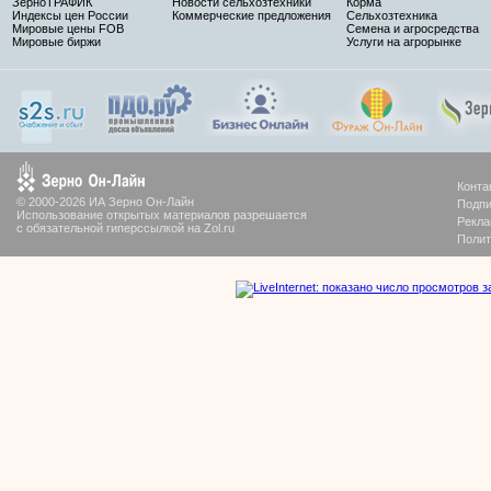
ЗерноТРАФИК
Новости сельхозтехники
Корма
Индексы цен России
Коммерческие предложения
Сельхозтехника
Мировые цены FOB
Семена и агросредства
Мировые биржи
Услуги на агрорынке
Конта
© 2000-2026 ИА Зерно Он-Лайн
Подпи
Использование открытых материалов разрешается
Рекла
с обязательной гиперссылкой на Zol.ru
Полит