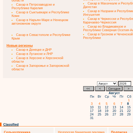
области
Сахар в Махачкале и Респуб
Сахар в Петрозаводске и
Дагестан
Республике Карелия
Сахар в Назрани и Республи
Сахар в Сыктывкаре и Республике
Ингушетия
Коми
Сахар в Черкесске и Республ
Сахар в Нарьян-Маре и Ненецком
Карачаево-Черкессия
автономном округе
Сахар во Владикавказе и
Республике Северная Осетия-А
Сахар в Грозном и Чеченской
Сахар в Севастополе и Республике
Республике
Крым
Новые регионы
Сахар в Донецке и ДНР
Сахар в Луганске и ЛНР
Сахар в Херсоне и Херсонской
области
Сахар в Запорожье и Запорожской
области
Август
Пн
Вт
Ср
Чт
Пт
Сб
1
3
4
5
6
7
8
10
11
12
13
14
15
17
18
19
20
21
22
24
25
26
27
28
29
31
Classified
Сельхозтехника
Недорогая баннерная реклама
Подписка