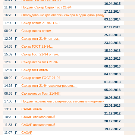
16.04.2015
11:16
П
Продам Сахар Сарах Гост 21-94
17.12.2014
16:28
П
Оборудование для обёртки сахара в один кубик (поду...
03.10.2014
17:00
П
Сахар оптом 21-94 ГОСТ
07.11.2013
08:23
П
Сахар-песок оптом..
25.10.2013
12:03
П
Сахар гост 21-94 оптом..
23.10.2013
14:35
П
Сахар ГОСТ 21-94...
15.10.2013
15:09
П
Сахар Гост 21-94 оптом.
10.10.2013
12:16
П
Сахар-песок гост 21-94....
08.10.2013
12:07
П
Сахар гост оптом....
04.10.2013
09:29
П
Сахар оптом ГОСТ 21-94.
01.10.2013
14:16
П
Сахар гост 21-94 украина-россия.....
05.09.2013
08:53
П
Сахар-песок Гост 21-94!!!
10.06.2013
17:08
П
Продам украинский сахар-песок вагонными нормами
22.01.2013
13:00
П
САХАР оптом
21.12.2012
10:20
П
САХАР свекловичный
20.12.2012
11:33
П
САХАР свекловичный
19.12.2012
11:07
П
САХАР