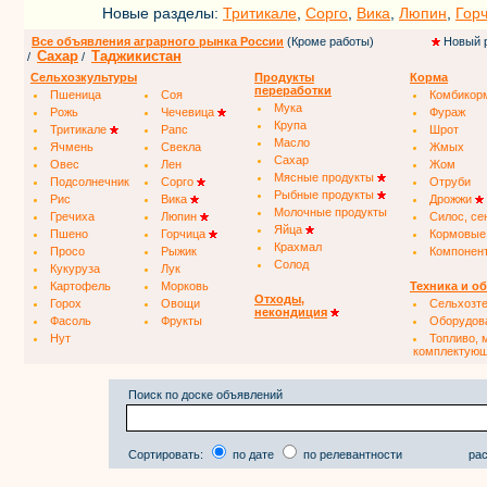
Новые разделы:
Тритикале
,
Сорго
,
Вика
,
Люпин
,
Гор
Все объявления аграрного рынка России
(Кроме работы)
Новый 
Сахар
Таджикистан
/
/
Сельхозкультуры
Продукты
Корма
переработки
Пшеница
Соя
Комбикор
Мука
Рожь
Чечевица
Фураж
Крупа
Тритикале
Рапс
Шрот
Масло
Ячмень
Свекла
Жмых
Сахар
Овес
Лен
Жом
Мясные продукты
Подсолнечник
Сорго
Отруби
Рыбные продукты
Рис
Вика
Дрожжи
Молочные продукты
Гречиха
Люпин
Силос, се
Яйца
Пшено
Горчица
Кормовые
Крахмал
Просо
Рыжик
Компонен
Солод
Кукуруза
Лук
Картофель
Морковь
Техника и о
Отходы,
Горох
Овощи
Сельхозт
некондиция
Фасоль
Фрукты
Оборудов
Нут
Топливо, 
комплектую
Поиск по доске объявлений
Сортировать:
по дате
по релевантности
рас