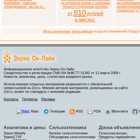
Комбайны, трактора,
на аграрном рынке с показами
на информаци
оборудование, запчасти...
только в отдельном регионе.
аналитически
810
Универсал" и
от
рублей
в месяц!
Мука пшеничная, мука ржаная
на доске объявлений Продукто
Информационное агентство Зерно Он-Лайн.
Свидетельство о регистрации СМИ ИА №ФС77-31392 от 12 марта 2008 г.
Новости, аналитика, цены, статистика аграрного рынка.
Использование открытых материалов разрешается с обязательной
гиперссылкой на Zol.ru. Мнение авторов материалов, размещаемых на сайте
Zol.ru, может не совпадать с мнением редакции.
Контакты
Подписка
Реклама
Макс
Телеграм
RSS
PDA
ВКонтакте
Аналитика и цены
Сельхозтехника
Доска объявлени
Зерно-Weekly
Каталог сельхозтехники
Сельхозкультуры
ЗерноСТАТ
Обсуждение сельхозтехники
Продукты переработки