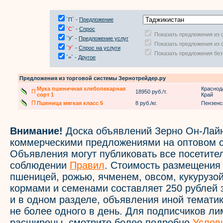
`П` -
Предложение
`С`
-
Спрос
Показать предложения из 
`У` -
Предложение услуг
Показать предложения из 
`У`
-
Спрос на услуги
Показать предложения без
`=` -
Другое
Предложения из торговой системы Зернотрейдер.ру
Мука пшеничная хлебопекарная
Краснод
П
18950 руб./т.
сорт 1
Край
П
Пшеница мягкая класс 5
8 руб./кг.
Пензенс
Внимание!
Доска объявлений Зерно Он-Лайн
коммерческими предложениями на оптовом с
Объявления могут публиковать все посетите
соблюдении
Правил
. Стоимость размещения
пшеницей, рожью, ячменем, овсом, кукурузой
кормами и семенами составляет 250 рублей 
и в одном разделе, объявления иной темати
не более одного в день. Для подписчиков л
расширены, смотрите более подробно
Услов