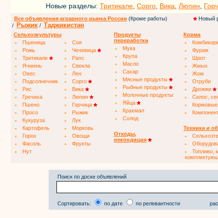
Новые разделы:
Тритикале
,
Сорго
,
Вика
,
Люпин
,
Гор
Все объявления аграрного рынка России
(Кроме работы)
Новый 
Рыжик
Таджикистан
/
/
Сельхозкультуры
Продукты
Корма
переработки
Пшеница
Соя
Комбикор
Мука
Рожь
Чечевица
Фураж
Крупа
Тритикале
Рапс
Шрот
Масло
Ячмень
Свекла
Жмых
Сахар
Овес
Лен
Жом
Мясные продукты
Подсолнечник
Сорго
Отруби
Рыбные продукты
Рис
Вика
Дрожжи
Молочные продукты
Гречиха
Люпин
Силос, се
Яйца
Пшено
Горчица
Кормовые
Крахмал
Просо
Рыжик
Компонен
Солод
Кукуруза
Лук
Картофель
Морковь
Техника и о
Отходы,
Горох
Овощи
Сельхозт
некондиция
Фасоль
Фрукты
Оборудов
Нут
Топливо, 
комплектую
Поиск по доске объявлений
Сортировать:
по дате
по релевантности
рас