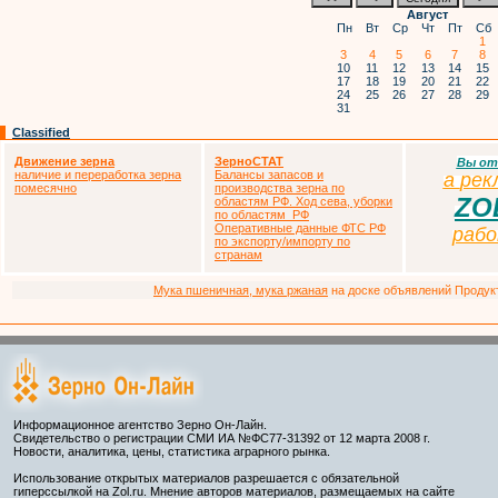
Август
Пн
Вт
Ср
Чт
Пт
Сб
1
3
4
5
6
7
8
10
11
12
13
14
15
17
18
19
20
21
22
24
25
26
27
28
29
31
Classified
Движение зерна
ЗерноСТАТ
Вы от
наличие и переработка зерна
Балансы запасов и
а
р
ек
помесячно
производства зерна по
ZO
областям РФ. Ход сева, уборки
по областям РФ
Оперативные данные ФТС РФ
раб
по экспорту/импорту по
странам
Мука пшеничная, мука ржаная
на доске объявлений Продукто
Информационное агентство Зерно Он-Лайн.
Свидетельство о регистрации СМИ ИА №ФС77-31392 от 12 марта 2008 г.
Новости, аналитика, цены, статистика аграрного рынка.
Использование открытых материалов разрешается с обязательной
гиперссылкой на Zol.ru. Мнение авторов материалов, размещаемых на сайте