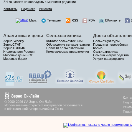
Zol.ru, может не совпадать с мнением редакции.
Контакты
Подписка
Реклама
Макс
Телеграм
RSS
PDA
ВКонтакте
Аналитика и цены
Сельхозтехника
Доска объявлени
Зерно-Weekly
Каталог сельхозтехники
Сельхозкультуры
ЗерноСТАТ
Обсуждение сельхозтехники
Продукты переработки
ЗерноТРАФИК
Новости сельхозтехники
Корма
Индексы цен России
Коммерческие предложения
Сельхозтехника
Мировые цены FOB
Семена и агросредства
Мировые биржи
Услуги на агрорынке
Конта
© 2000-2026 ИА Зерно Он-Лайн
Подпи
Использование открытых материалов разрешается
Рекла
с обязательной гиперссылкой на Zol.ru
Полит