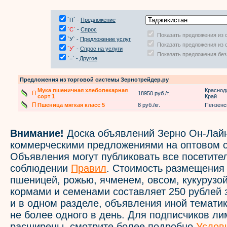
`П` -
Предложение
`С`
-
Спрос
Показать предложения из 
`У` -
Предложение услуг
Показать предложения из 
`У`
-
Спрос на услуги
Показать предложения без
`=` -
Другое
Предложения из торговой системы Зернотрейдер.ру
Мука пшеничная хлебопекарная
Краснод
П
18950 руб./т.
сорт 1
Край
П
Пшеница мягкая класс 5
8 руб./кг.
Пензенс
Внимание!
Доска объявлений Зерно Он-Лайн
коммерческими предложениями на оптовом с
Объявления могут публиковать все посетите
соблюдении
Правил
. Стоимость размещения
пшеницей, рожью, ячменем, овсом, кукурузой
кормами и семенами составляет 250 рублей 
и в одном разделе, объявления иной темати
не более одного в день. Для подписчиков л
расширены, смотрите более подробно
Услов