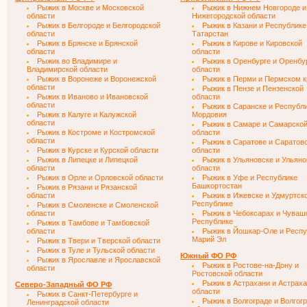
Рыжик в Москве и Московской
Рыжик в Нижнем Новгороде и
области
Нижегородской области
Рыжик в Белгороде и Белгородской
Рыжик в Казани и Республике
области
Татарстан
Рыжик в Брянске и Брянской
Рыжик в Кирове и Кировской
области
области
Рыжик во Владимире и
Рыжик в Оренбурге и Оренбу
Владимирской области
области
Рыжик в Воронеже и Воронежской
Рыжик в Перми и Пермском к
области
Рыжик в Пензе и Пензенской
Рыжик в Иваново и Ивановской
области
области
Рыжик в Саранске и Республ
Рыжик в Калуге и Калужской
Мордовия
области
Рыжик в Самаре и Самарско
Рыжик в Костроме и Костромской
области
области
Рыжик в Саратове и Саратов
Рыжик в Курске и Курской области
области
Рыжик в Липецке и Липецкой
Рыжик в Ульяновске и Ульяно
области
области
Рыжик в Орле и Орловской области
Рыжик в Уфе и Республике
Башкортостан
Рыжик в Рязани и Рязанской
области
Рыжик в Ижевске и Удмуртск
Республике
Рыжик в Смоленске и Смоленской
области
Рыжик в Чебоксарах и Чуваш
Республике
Рыжик в Тамбове и Тамбовской
области
Рыжик в Йошкар-Оле и Респу
Марий Эл
Рыжик в Твери и Тверской области
Рыжик в Туле и Тульской области
Южный ФО РФ
Рыжик в Ярославле и Ярославской
Рыжик в Ростове-на-Дону и
области
Ростовской области
Рыжик в Астрахани и Астрах
Северо-Западный ФО РФ
области
Рыжик в Санкт-Петербурге и
Рыжик в Волгограде и Волгог
Ленинградской области