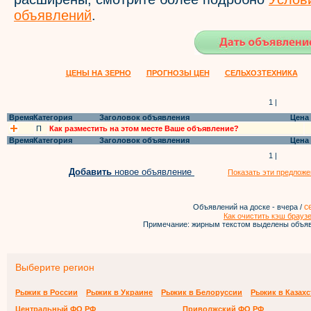
объявлений
.
ЦЕНЫ НА ЗЕРНО
ПРОГНОЗЫ ЦЕН
СЕЛЬХОЗТЕХНИКА
1 |
Время
Категория
Заголовок объявления
Цена
П
Как разместить на этом месте Ваше объявление?
Время
Категория
Заголовок объявления
Цена
1 |
Добавить
новое объявление
Показать эти предложе
с
Объявлений на доске - вчера /
Как очистить кэш брауз
Примечание: жирным текстом выделены объяв
Выберите регион
Рыжик в России
Рыжик в Украине
Рыжик в Белоруссии
Рыжик в Казахс
Центральный ФО РФ
Приволжский ФО РФ