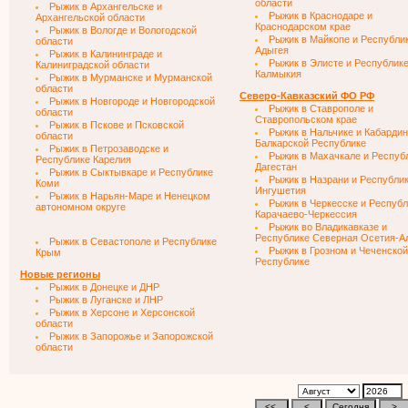
области
Рыжик в Архангельске и
Рыжик в Краснодаре и
Архангельской области
Краснодарском крае
Рыжик в Вологде и Вологодской
Рыжик в Майкопе и Республи
области
Адыгея
Рыжик в Калининграде и
Рыжик в Элисте и Республик
Калиниградской области
Калмыкия
Рыжик в Мурманске и Мурманской
области
Северо-Кавказский ФО РФ
Рыжик в Новгороде и Новгородской
Рыжик в Ставрополе и
области
Ставропольском крае
Рыжик в Пскове и Псковской
Рыжик в Нальчике и Кабардин
области
Балкарской Республике
Рыжик в Петрозаводске и
Рыжик в Махачкале и Респуб
Республике Карелия
Дагестан
Рыжик в Сыктывкаре и Республике
Рыжик в Назрани и Республи
Коми
Ингушетия
Рыжик в Нарьян-Маре и Ненецком
Рыжик в Черкесске и Республ
автономном округе
Карачаево-Черкессия
Рыжик во Владикавказе и
Республике Северная Осетия-А
Рыжик в Севастополе и Республике
Рыжик в Грозном и Чеченской
Крым
Республике
Новые регионы
Рыжик в Донецке и ДНР
Рыжик в Луганске и ЛНР
Рыжик в Херсоне и Херсонской
области
Рыжик в Запорожье и Запорожской
области