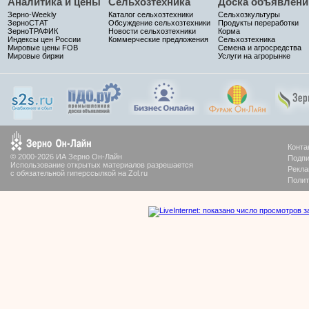
Аналитика и цены
Сельхозтехника
Доска объявлени
Зерно-Weekly
Каталог сельхозтехники
Сельхозкультуры
ЗерноСТАТ
Обсуждение сельхозтехники
Продукты переработки
ЗерноТРАФИК
Новости сельхозтехники
Корма
Индексы цен России
Коммерческие предложения
Сельхозтехника
Мировые цены FOB
Семена и агросредства
Мировые биржи
Услуги на агрорынке
Конта
© 2000-2026 ИА Зерно Он-Лайн
Подпи
Использование открытых материалов разрешается
Рекла
с обязательной гиперссылкой на Zol.ru
Полит