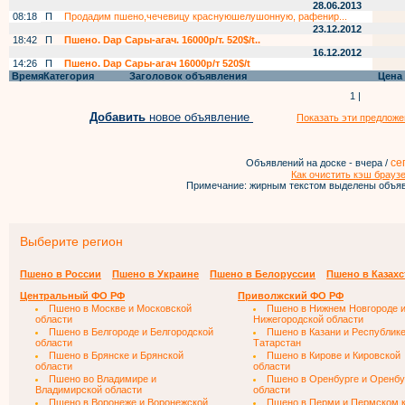
28.06.2013
08:18
П
Продадим пшено,чечевицу краснуюшелушонную, рафенир...
23.12.2012
18:42
П
Пшено. Dap Сары-агач. 16000р/т. 520$/t..
16.12.2012
14:26
П
Пшено. Dap Сары-агач 16000р/т 520$/t
Время
Категория
Заголовок объявления
Цена
1 |
Добавить
новое объявление
Показать эти предложе
се
Объявлений на доске - вчера /
Как очистить кэш брауз
Примечание: жирным текстом выделены объяв
Выберите регион
Пшено в России
Пшено в Украине
Пшено в Белоруссии
Пшено в Казахс
Центральный ФО РФ
Приволжский ФО РФ
Пшено в Москве и Московской
Пшено в Нижнем Новгороде 
области
Нижегородской области
Пшено в Белгороде и Белгородской
Пшено в Казани и Республик
области
Татарстан
Пшено в Брянске и Брянской
Пшено в Кирове и Кировской
области
области
Пшено во Владимире и
Пшено в Оренбурге и Оренбу
Владимирской области
области
Пшено в Воронеже и Воронежской
Пшено в Перми и Пермском 