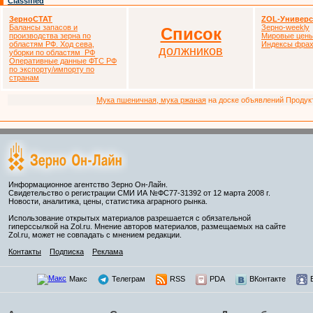
Classified
ЗерноСТАТ
ZOL-Универс
Балансы запасов и
Зерно-weekly
Список
производства зерна по
Мировые цен
областям РФ. Ход сева,
Индексы фрах
должников
уборки по областям РФ
Оперативные данные ФТС РФ
по экспорту/импорту по
странам
Мука пшеничная, мука ржаная
на доске объявлений Продукто
Информационное агентство Зерно Он-Лайн.
Свидетельство о регистрации СМИ ИА №ФС77-31392 от 12 марта 2008 г.
Новости, аналитика, цены, статистика аграрного рынка.
Использование открытых материалов разрешается с обязательной
гиперссылкой на Zol.ru. Мнение авторов материалов, размещаемых на сайте
Zol.ru, может не совпадать с мнением редакции.
Контакты
Подписка
Реклама
Макс
Телеграм
RSS
PDA
ВКонтакте