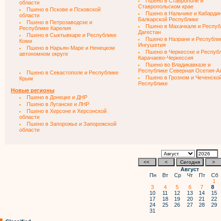
Пшено в Ставрополе и
области
Ставропольском крае
Пшено в Пскове и Псковской
Пшено в Нальчике и Кабарди
области
Балкарской Республике
Пшено в Петрозаводске и
Пшено в Махачкале и Респуб
Республике Карелия
Дагестан
Пшено в Сыктывкаре и Республике
Пшено в Назрани и Республи
Коми
Ингушетия
Пшено в Нарьян-Маре и Ненецком
Пшено в Черкесске и Респуб
автономном округе
Карачаево-Черкессия
Пшено во Владикавказе и
Республике Северная Осетия-А
Пшено в Севастополе и Республике
Пшено в Грозном и Чеченско
Крым
Республике
Новые регионы
Пшено в Донецке и ДНР
Пшено в Луганске и ЛНР
Пшено в Херсоне и Херсонской
области
Пшено в Запорожье и Запорожской
области
Август
Пн
Вт
Ср
Чт
Пт
Сб
1
3
4
5
6
7
8
10
11
12
13
14
15
17
18
19
20
21
22
24
25
26
27
28
29
31