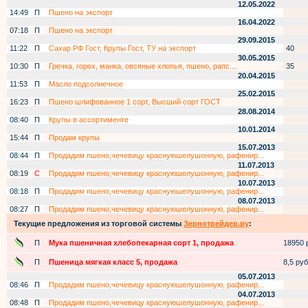
12.05.2022
14:49
П
Пшено на экспорт
16.04.2022
07:18
П
Пшено на экспорт
29.09.2015
11:22
П
Сахар РФ Гост, Крупы Гост, ТУ на экспорт
40
30.05.2015
10:30
П
Гречка, горох, манка, овсяные хлопья, пшено, рапс....
35
20.04.2015
11:53
П
Масло подсолнечное
25.02.2015
16:23
П
Пшено шлифованное 1 сорт, Высший сорт ГОСТ
28.08.2014
08:40
П
Крупы в ассортименте
10.01.2014
15:44
П
Продам крупы
15.07.2013
08:44
П
Продадим пшено,чечевицу краснуюшелушонную, рафенир...
11.07.2013
08:19
С
Продадим пшено,чечевицу краснуюшелушонную, рафенир...
10.07.2013
08:18
П
Продадим пшено,чечевицу краснуюшелушонную, рафенир...
08.07.2013
08:27
П
Продадим пшено,чечевицу краснуюшелушонную, рафенир...
Текущие предложения из торговой системы
Зернотрейдер.ру
:
П
Мука пшеничная хлебопекарная сорт 1, продажа
18950 р
П
Пшеница мягкая класс 5, продажа
8,5 руб.
05.07.2013
08:46
П
Продадим пшено,чечевицу краснуюшелушонную, рафенир...
04.07.2013
08:48
П
Продадим пшено,чечевицу краснуюшелушонную, рафенир...