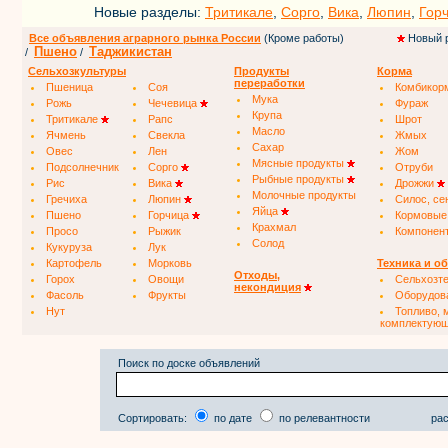
Новые разделы:
Тритикале
,
Сорго
,
Вика
,
Люпин
,
Гор
Все объявления аграрного рынка России
(Кроме работы)
Новый 
Пшено
Таджикистан
/
/
Сельхозкультуры
Продукты
Корма
переработки
Пшеница
Соя
Комбикор
Мука
Рожь
Чечевица
Фураж
Крупа
Тритикале
Рапс
Шрот
Масло
Ячмень
Свекла
Жмых
Сахар
Овес
Лен
Жом
Мясные продукты
Подсолнечник
Сорго
Отруби
Рыбные продукты
Рис
Вика
Дрожжи
Молочные продукты
Гречиха
Люпин
Силос, се
Яйца
Пшено
Горчица
Кормовые
Крахмал
Просо
Рыжик
Компонен
Солод
Кукуруза
Лук
Картофель
Морковь
Техника и о
Отходы,
Горох
Овощи
Сельхозт
некондиция
Фасоль
Фрукты
Оборудов
Нут
Топливо, 
комплектую
Поиск по доске объявлений
Сортировать:
по дате
по релевантности
рас