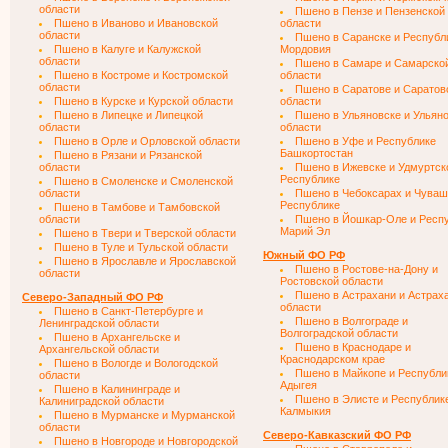
области
Пшено в Пензе и Пензенской
Пшено в Иваново и Ивановской
области
области
Пшено в Саранске и Республ
Пшено в Калуге и Калужской
Мордовия
области
Пшено в Самаре и Самарско
Пшено в Костроме и Костромской
области
области
Пшено в Саратове и Саратов
Пшено в Курске и Курской области
области
Пшено в Липецке и Липецкой
Пшено в Ульяновске и Ульян
области
области
Пшено в Орле и Орловской области
Пшено в Уфе и Республике
Башкортостан
Пшено в Рязани и Рязанской
области
Пшено в Ижевске и Удмуртск
Республике
Пшено в Смоленске и Смоленской
области
Пшено в Чебоксарах и Чуваш
Республике
Пшено в Тамбове и Тамбовской
области
Пшено в Йошкар-Оле и Респ
Марий Эл
Пшено в Твери и Тверской области
Пшено в Туле и Тульской области
Южный ФО РФ
Пшено в Ярославле и Ярославской
Пшено в Ростове-на-Дону и
области
Ростовской области
Пшено в Астрахани и Астрах
Северо-Западный ФО РФ
области
Пшено в Санкт-Петербурге и
Пшено в Волгограде и
Ленинградской области
Волгоградской области
Пшено в Архангельске и
Пшено в Краснодаре и
Архангельской области
Краснодарском крае
Пшено в Вологде и Вологодской
Пшено в Майкопе и Республи
области
Адыгея
Пшено в Калининграде и
Пшено в Элисте и Республик
Калиниградской области
Калмыкия
Пшено в Мурманске и Мурманской
области
Северо-Кавказский ФО РФ
Пшено в Новгороде и Новгородской