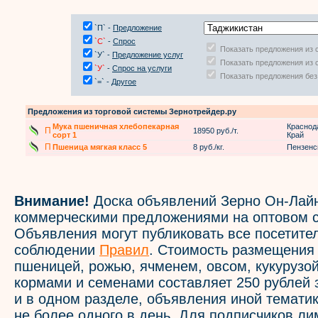
`П` -
Предложение
`С`
-
Спрос
Показать предложения из 
`У` -
Предложение услуг
Показать предложения из 
`У`
-
Спрос на услуги
Показать предложения без
`=` -
Другое
Предложения из торговой системы Зернотрейдер.ру
Мука пшеничная хлебопекарная
Краснод
П
18950 руб./т.
сорт 1
Край
П
Пшеница мягкая класс 5
8 руб./кг.
Пензенс
Внимание!
Доска объявлений Зерно Он-Лайн
коммерческими предложениями на оптовом с
Объявления могут публиковать все посетите
соблюдении
Правил
. Стоимость размещения
пшеницей, рожью, ячменем, овсом, кукурузой
кормами и семенами составляет 250 рублей 
и в одном разделе, объявления иной темати
не более одного в день. Для подписчиков л