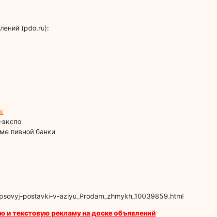
ений (pdo.ru):
х
-экспо
ме пивной банки
rapsovyj-postavki-v-aziyu_Prodam_zhmykh_10039859.html
ю и текстовую рекламу на доске объявлений