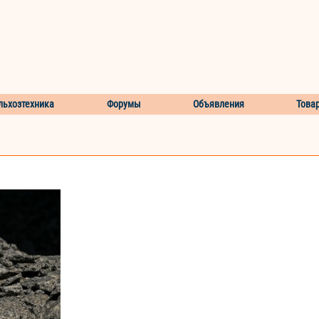
льхозтехника
Форумы
Объявления
Това