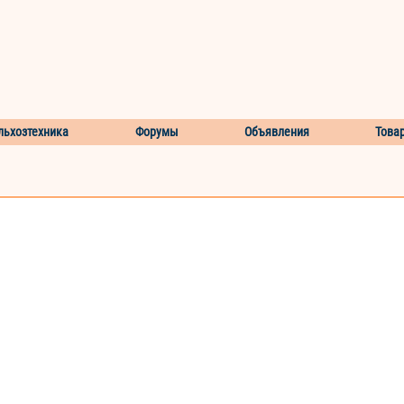
льхозтехника
Форумы
Объявления
Това