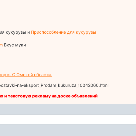
ия кукурузы и
Приспособление для кукурузы
tm
Вкус муки
корм. С Омской области.
a-postavki-na-eksport_Prodam_kukuruza_10042060.html
ю и текстовую рекламу на доске объявлений