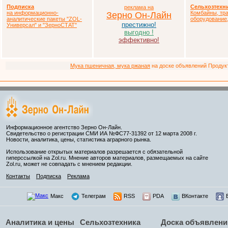
Подписка
Сельхозтехн
реклама на
на информационно-
Комбайны, тра
Зерно Он-Лайн
аналитические пакеты
"ZOL-
оборудование,
престижно!
Универсал" и "ЗерноСТАТ"
выгодно !
эффективно!
Мука пшеничная, мука ржаная
на доске объявлений Продукто
Информационное агентство Зерно Он-Лайн.
Свидетельство о регистрации СМИ ИА №ФС77-31392 от 12 марта 2008 г.
Новости, аналитика, цены, статистика аграрного рынка.
Использование открытых материалов разрешается с обязательной
гиперссылкой на Zol.ru. Мнение авторов материалов, размещаемых на сайте
Zol.ru, может не совпадать с мнением редакции.
Контакты
Подписка
Реклама
Макс
Телеграм
RSS
PDA
ВКонтакте
Аналитика и цены
Сельхозтехника
Доска объявлени