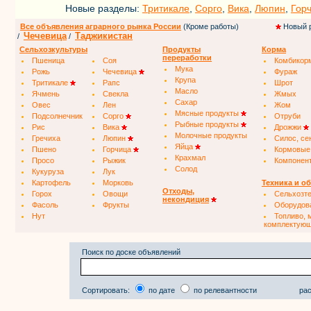
Новые разделы:
Тритикале
,
Сорго
,
Вика
,
Люпин
,
Гор
Все объявления аграрного рынка России
(Кроме работы)
Новый 
Чечевица
Таджикистан
/
/
Сельхозкультуры
Продукты
Корма
переработки
Пшеница
Соя
Комбикор
Мука
Рожь
Чечевица
Фураж
Крупа
Тритикале
Рапс
Шрот
Масло
Ячмень
Свекла
Жмых
Сахар
Овес
Лен
Жом
Мясные продукты
Подсолнечник
Сорго
Отруби
Рыбные продукты
Рис
Вика
Дрожжи
Молочные продукты
Гречиха
Люпин
Силос, се
Яйца
Пшено
Горчица
Кормовые
Крахмал
Просо
Рыжик
Компонен
Солод
Кукуруза
Лук
Картофель
Морковь
Техника и о
Отходы,
Горох
Овощи
Сельхозт
некондиция
Фасоль
Фрукты
Оборудов
Нут
Топливо, 
комплектую
Поиск по доске объявлений
Сортировать:
по дате
по релевантности
рас