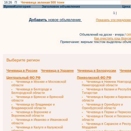
16:26
П
Чечевица зеленая 500 тонн
Время
Категория
Заголовок объявления
Цена
1 |
Добавить
новое объявление
Показать эти предложе
се
Объявлений на доске - вчера /
Как очистить кэш брауз
Примечание: жирным текстом выделены объяв
Выберите регион
Чечевица в России
Чечевица в Украине
Чечевица в Белоруссии
Чечеви
Центральный ФО РФ
Приволжский ФО РФ
Чечевица в Москве и Московской
Чечевица в Нижнем Новгород
области
Нижегородской области
Чечевица в Белгороде и
Чечевица в Казани и Республ
Белгородской области
Татарстан
Чечевица в Брянске и Брянской
Чечевица в Кирове и Кировск
области
области
Чечевица во Владимире и
Чечевица в Оренбурге и
Владимирской области
Оренбургской области
Чечевица в Воронеже и
Чечевица в Перми и Пермско
Воронежской области
Чечевица в Пензе и Пензенск
Чечевица в Иваново и Ивановской
области
области
Чечевица в Саранске и Респ
Чечевица в Калуге и Калужской
Мордовия
области