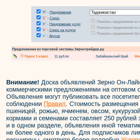
`П` -
Предложение
`С`
-
Спрос
Показать предложения из 
`У` -
Предложение услуг
Показать предложения из 
`У`
-
Спрос на услуги
Показать предложения без
`=` -
Другое
Предложения из торговой системы Зернотрейдер.ру
П
Горох 1 класс
11 руб./кг.
Забайкальский Край
Но
Внимание!
Доска объявлений Зерно Он-Лайн
коммерческими предложениями на оптовом с
Объявления могут публиковать все посетите
соблюдении
Правил
. Стоимость размещения
пшеницей, рожью, ячменем, овсом, кукурузой
кормами и семенами составляет 250 рублей 
и в одном разделе, объявления иной темати
не более одного в день. Для подписчиков л
расширены, смотрите более подробно
Услов