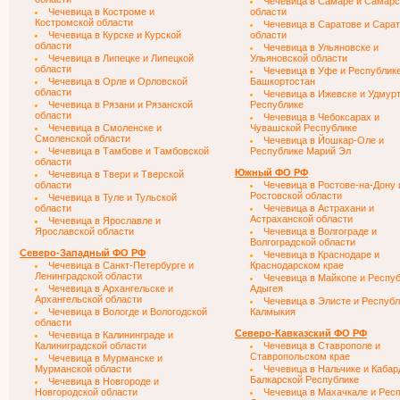
Чечевица в Самаре и Самарс
Чечевица в Костроме и
области
Костромской области
Чечевица в Саратове и Сара
Чечевица в Курске и Курской
области
области
Чечевица в Ульяновске и
Чечевица в Липецке и Липецкой
Ульяновской области
области
Чечевица в Уфе и Республик
Чечевица в Орле и Орловской
Башкортостан
области
Чечевица в Ижевске и Удмур
Чечевица в Рязани и Рязанской
Республике
области
Чечевица в Чебоксарах и
Чечевица в Смоленске и
Чувашской Республике
Смоленской области
Чечевица в Йошкар-Оле и
Чечевица в Тамбове и Тамбовской
Республике Марий Эл
области
Южный ФО РФ
Чечевица в Твери и Тверской
области
Чечевица в Ростове-на-Дону 
Ростовской области
Чечевица в Туле и Тульской
области
Чечевица в Астрахани и
Астраханской области
Чечевица в Ярославле и
Ярославской области
Чечевица в Волгограде и
Волгоградской области
Северо-Западный ФО РФ
Чечевица в Краснодаре и
Чечевица в Санкт-Петербурге и
Краснодарском крае
Ленинградской области
Чечевица в Майкопе и Респу
Чечевица в Архангельске и
Адыгея
Архангельской области
Чечевица в Элисте и Республ
Чечевица в Вологде и Вологодской
Калмыкия
области
Северо-Кавказский ФО РФ
Чечевица в Калининграде и
Калиниградской области
Чечевица в Ставрополе и
Ставропольском крае
Чечевица в Мурманске и
Мурманской области
Чечевица в Нальчике и Кабар
Балкарской Республике
Чечевица в Новгороде и
Новгородской области
Чечевица в Махачкале и Рес