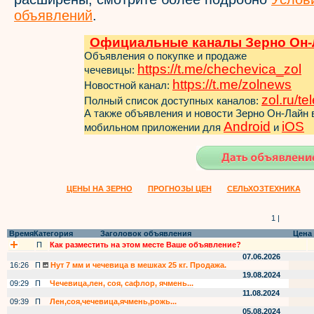
объявлений
.
Официальные каналы Зерно Он-
Объявления о покупке и продаже
https://t.me/chechevica_zol
чечевицы:
https://t.me/zol
news
Новостной канал:
zol.ru/t
Полный список доступных каналов:
А также объявления и новости Зерно Он-Лайн
Android
iOS
мобильном приложении для
и
ЦЕНЫ НА ЗЕРНО
ПРОГНОЗЫ ЦЕН
СЕЛЬХОЗТЕХНИКА
1 |
Время
Категория
Заголовок объявления
Цена
П
Как разместить на этом месте Ваше объявление?
07.06.2026
16:26
П
Нут 7 мм и чечевица в мешках 25 кг. Продажа.
19.08.2024
09:29
П
Чечевица,лен, соя, сафлор, ячмень...
11.08.2024
09:39
П
Лен,соя,чечевица,ячмень,рожь...
05.08.2024