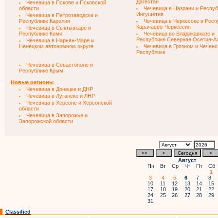
Дагестан
Чечевица в Пскове и Псковской
области
Чечевица в Назрани и Респу
Ингушетия
Чечевица в Петрозаводске и
Республике Карелия
Чечевица в Черкесске и Респ
Карачаево-Черкессия
Чечевица в Сыктывкаре и
Республике Коми
Чечевица во Владикавказе и
Республике Северная Осетия-А
Чечевица в Нарьян-Маре и
Ненецком автономном округе
Чечевица в Грозном и Чеченс
Республике
Чечевица в Севастополе и
Республике Крым
Новые регионы
Чечевица в Донецке и ДНР
Чечевица в Луганске и ЛНР
Чечевица в Херсоне и Херсонской
области
Чечевица в Запорожье и
Запорожской области
Август
Пн
Вт
Ср
Чт
Пт
Сб
1
3
4
5
6
7
8
10
11
12
13
14
15
17
18
19
20
21
22
24
25
26
27
28
29
31
Classified