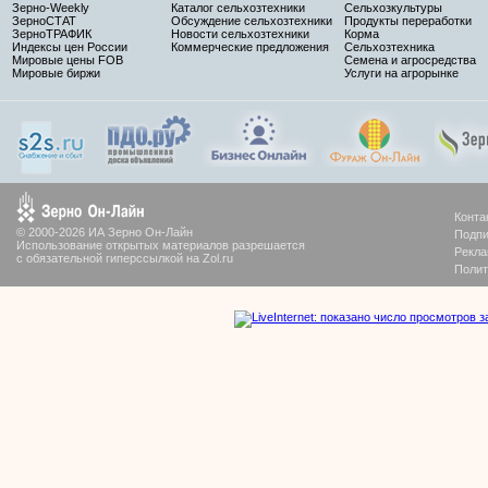
Зерно-Weekly
Каталог сельхозтехники
Сельхозкультуры
ЗерноСТАТ
Обсуждение сельхозтехники
Продукты переработки
ЗерноТРАФИК
Новости сельхозтехники
Корма
Индексы цен России
Коммерческие предложения
Сельхозтехника
Мировые цены FOB
Семена и агросредства
Мировые биржи
Услуги на агрорынке
Конта
© 2000-2026 ИА Зерно Он-Лайн
Подпи
Использование открытых материалов разрешается
Рекла
с обязательной гиперссылкой на Zol.ru
Полит